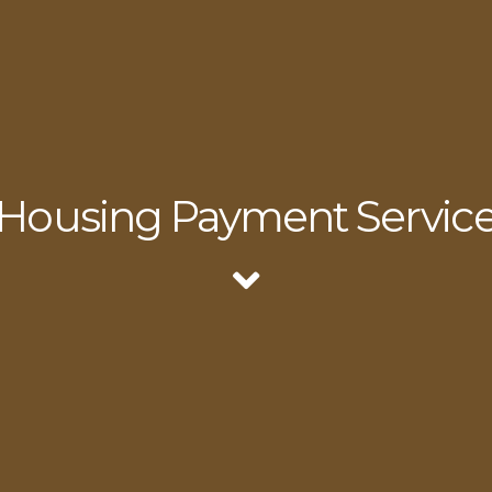
Housing Payment Servic